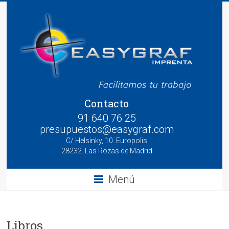
Saltar
al
contenido
EasyGraf
Contacto
91 640 76 25
presupuestos@easygraf.com
C/ Helsinky, 10. Europolis
28232. Las Rozas de Madrid
Menú
Libros