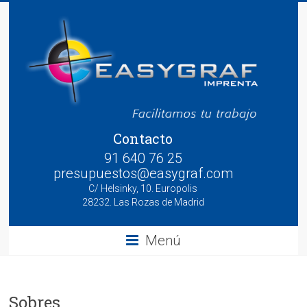
Saltar
al
contenido
EasyGraf
Contacto
91 640 76 25
presupuestos@easygraf.com
C/ Helsinky, 10. Europolis
28232. Las Rozas de Madrid
Menú
Sobres